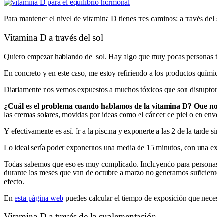
Para mantener el nivel de vitamina D tienes tres caminos: a través del 
Vitamina D a través del sol
Quiero empezar hablando del sol. Hay algo que muy pocas personas ti
En concreto y en este caso, me estoy refiriendo a los productos químic
Diariamente nos vemos expuestos a muchos tóxicos que son disruptores
¿Cuál es el problema cuando hablamos de la vitamina D? Que no
las cremas solares, movidas por ideas como el cáncer de piel o en env
Y efectivamente es así. Ir a la piscina y exponerte a las 2 de la tarde s
Lo ideal sería poder exponernos una media de 15 minutos, con una exp
Todas sabemos que eso es muy complicado. Incluyendo para personas q
durante los meses que van de octubre a marzo no generamos suficiente
efecto.
En
esta página web
puedes calcular el tiempo de exposición que necesit
Vitamina D a través de la suplementación