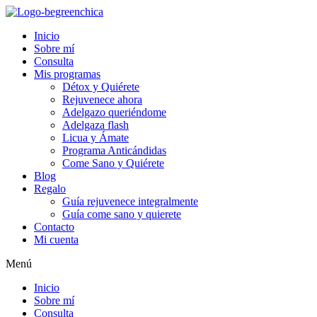
Inicio
Sobre mí
Consulta
Mis programas
Détox y Quiérete
Rejuvenece ahora
Adelgazo queriéndome
Adelgaza flash
Licua y Ámate
Programa Anticándidas
Come Sano y Quiérete
Blog
Regalo
Guía rejuvenece integralmente
Guía come sano y quierete
Contacto
Mi cuenta
Menú
Inicio
Sobre mí
Consulta