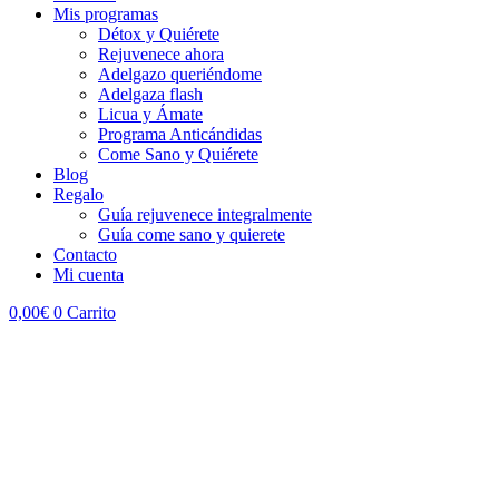
Mis programas
Détox y Quiérete
Rejuvenece ahora
Adelgazo queriéndome
Adelgaza flash
Licua y Ámate
Programa Anticándidas
Come Sano y Quiérete
Blog
Regalo
Guía rejuvenece integralmente
Guía come sano y quierete
Contacto
Mi cuenta
0,00
€
0
Carrito