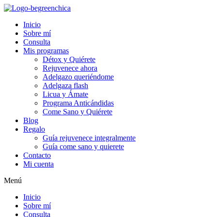
Inicio
Sobre mí
Consulta
Mis programas
Détox y Quiérete
Rejuvenece ahora
Adelgazo queriéndome
Adelgaza flash
Licua y Ámate
Programa Anticándidas
Come Sano y Quiérete
Blog
Regalo
Guía rejuvenece integralmente
Guía come sano y quierete
Contacto
Mi cuenta
Menú
Inicio
Sobre mí
Consulta