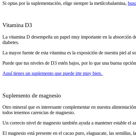
Si optas por la suplementación, elige siempre la metilcobalamina,
bus
Vitamina D3
La vitamina D desempeña un papel muy importante en la absorción de cal
diabetes.
La mayor fuente de esta vitamina es la exposición de nuestra piel al s
Puede que tus niveles de D3 estén bajos, por lo que una buena opción
Aquí tienes un suplemento que puede irte muy bien.
Suplemento de magnesio
Otro mineral que es interesante complementar en nuestra alimentació
todos tenemos carencias de magnesio.
Un correcto nivel de magnesio también ayuda a mantener estable el azú
El magnesio está presente en el cacao puro, elaguacate, las semillas,