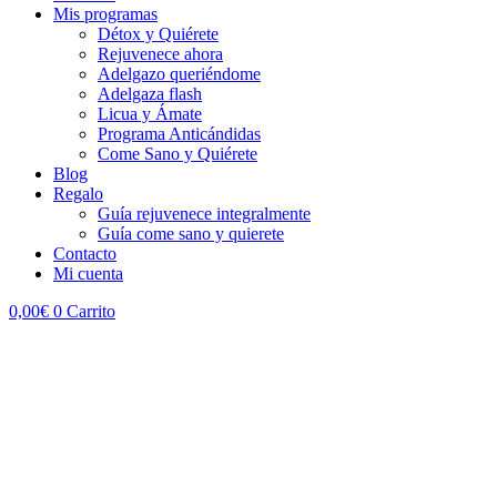
Mis programas
Détox y Quiérete
Rejuvenece ahora
Adelgazo queriéndome
Adelgaza flash
Licua y Ámate
Programa Anticándidas
Come Sano y Quiérete
Blog
Regalo
Guía rejuvenece integralmente
Guía come sano y quierete
Contacto
Mi cuenta
0,00
€
0
Carrito