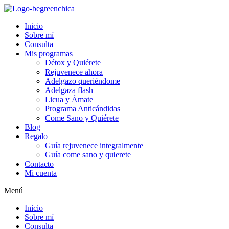
Inicio
Sobre mí
Consulta
Mis programas
Détox y Quiérete
Rejuvenece ahora
Adelgazo queriéndome
Adelgaza flash
Licua y Ámate
Programa Anticándidas
Come Sano y Quiérete
Blog
Regalo
Guía rejuvenece integralmente
Guía come sano y quierete
Contacto
Mi cuenta
Menú
Inicio
Sobre mí
Consulta