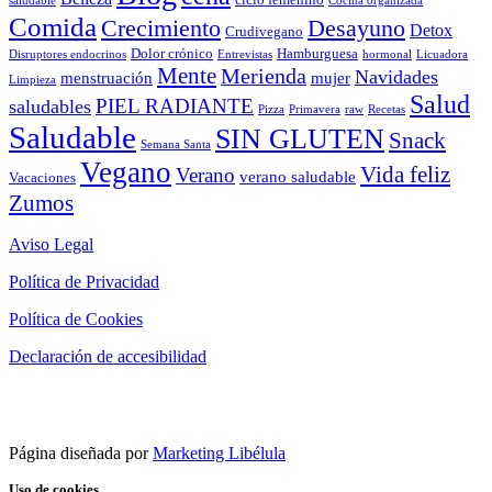
saludable
Cocina organizada
Comida
Crecimiento
Desayuno
Detox
Crudivegano
Dolor crónico
Hamburguesa
Disruptores endocrinos
Entrevistas
hormonal
Licuadora
Mente
Merienda
Navidades
menstruación
mujer
Limpieza
Salud
PIEL RADIANTE
saludables
Pizza
Primavera
raw
Recetas
Saludable
SIN GLUTEN
Snack
Semana Santa
Vegano
Vida feliz
Verano
verano saludable
Vacaciones
Zumos
Aviso Legal
Política de Privacidad
Política de Cookies
Declaración de accesibilidad
Página diseñada por
Marketing Libélula
Uso de cookies