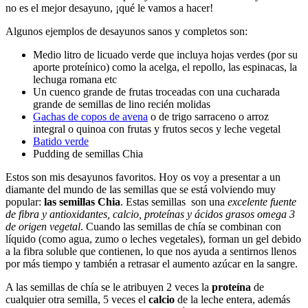
no es el mejor desayuno, ¡qué le vamos a hacer!
Algunos ejemplos de desayunos sanos y completos son:
Medio litro de licuado verde que incluya hojas verdes (por su
aporte proteínico) como la acelga, el repollo, las espinacas, la
lechuga romana etc
Un cuenco grande de frutas troceadas con una cucharada
grande de semillas de lino recién molidas
Gachas de copos de avena
o de trigo sarraceno o arroz
integral o quinoa con frutas y frutos secos y leche vegetal
Batido verde
Pudding de semillas Chia
Estos son mis desayunos favoritos. Hoy os voy a presentar a un
diamante del mundo de las semillas que se está volviendo muy
popular:
las semillas Chia
. Estas semillas son una
excelente fuente
de fibra y antioxidantes, calcio, proteínas y ácidos grasos omega 3
de origen vegetal
. Cuando las semillas de chía se combinan con
líquido (como agua, zumo o leches vegetales), forman un gel debido
a la fibra soluble que contienen, lo que nos ayuda a sentirnos llenos
por más tiempo y también a retrasar el aumento azúcar en la sangre.
A las semillas de chía se le atribuyen 2 veces la
proteína
de
cualquier otra semilla, 5 veces el
calcio
de la leche entera, además