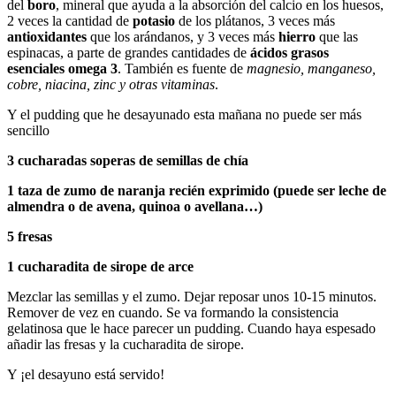
del
boro
, mineral que ayuda a la absorción del calcio en los huesos,
2 veces la cantidad de
potasio
de los plátanos, 3 veces más
antioxidantes
que los arándanos, y 3 veces más
hierro
que las
espinacas, a parte de grandes cantidades de
ácidos grasos
esenciales omega 3
. También es fuente de
magnesio, manganeso,
cobre, niacina, zinc y otras vitaminas
.
Y el pudding que he desayunado esta mañana no puede ser más
sencillo
3 cucharadas soperas de semillas de chía
1 taza de zumo de naranja recién exprimido (puede ser leche de
almendra o de avena, quinoa o avellana…)
5 fresas
1 cucharadita de sirope de arce
Mezclar las semillas y el zumo. Dejar reposar unos 10-15 minutos.
Remover de vez en cuando. Se va formando la consistencia
gelatinosa que le hace parecer un pudding. Cuando haya espesado
añadir las fresas y la cucharadita de sirope.
Y ¡el desayuno está servido!