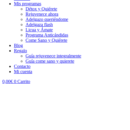
Mis programas
Détox y Quiérete
Rejuvenece ahora
Adelgazo queriéndome
Adelgaza flash
Licua y Ámate
Programa Anticándidas
Come Sano y Quiérete
Blog
Regalo
Guía rejuvenece integralmente
Guía come sano y quierete
Contacto
Mi cuenta
0,00
€
0
Carrito