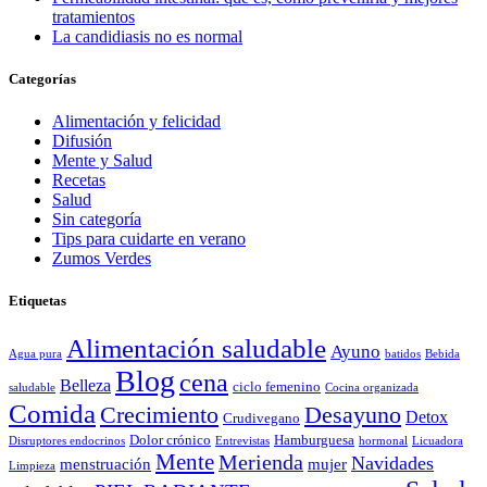
tratamientos
La candidiasis no es normal
Categorías
Alimentación y felicidad
Difusión
Mente y Salud
Recetas
Salud
Sin categoría
Tips para cuidarte en verano
Zumos Verdes
Etiquetas
Alimentación saludable
Ayuno
Agua pura
batidos
Bebida
Blog
cena
Belleza
ciclo femenino
saludable
Cocina organizada
Comida
Crecimiento
Desayuno
Detox
Crudivegano
Dolor crónico
Hamburguesa
Disruptores endocrinos
Entrevistas
hormonal
Licuadora
Mente
Merienda
Navidades
menstruación
mujer
Limpieza