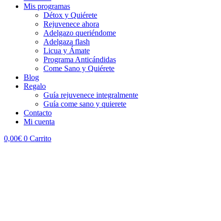
Mis programas
Détox y Quiérete
Rejuvenece ahora
Adelgazo queriéndome
Adelgaza flash
Licua y Ámate
Programa Anticándidas
Come Sano y Quiérete
Blog
Regalo
Guía rejuvenece integralmente
Guía come sano y quierete
Contacto
Mi cuenta
0,00
€
0
Carrito