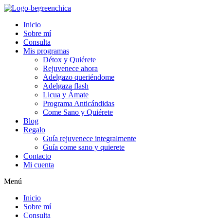
Inicio
Sobre mí
Consulta
Mis programas
Détox y Quiérete
Rejuvenece ahora
Adelgazo queriéndome
Adelgaza flash
Licua y Ámate
Programa Anticándidas
Come Sano y Quiérete
Blog
Regalo
Guía rejuvenece integralmente
Guía come sano y quierete
Contacto
Mi cuenta
Menú
Inicio
Sobre mí
Consulta