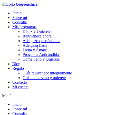
Inicio
Sobre mí
Consulta
Mis programas
Détox y Quiérete
Rejuvenece ahora
Adelgazo queriéndome
Adelgaza flash
Licua y Ámate
Programa Anticándidas
Come Sano y Quiérete
Blog
Regalo
Guía rejuvenece integralmente
Guía come sano y quierete
Contacto
Mi cuenta
Menú
Inicio
Sobre mí
Consulta