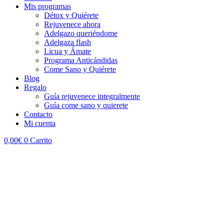
Mis programas
Détox y Quiérete
Rejuvenece ahora
Adelgazo queriéndome
Adelgaza flash
Licua y Ámate
Programa Anticándidas
Come Sano y Quiérete
Blog
Regalo
Guía rejuvenece integralmente
Guía come sano y quierete
Contacto
Mi cuenta
0,00
€
0
Carrito