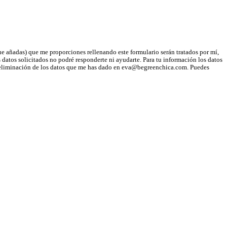
ue añadas) que me proporciones rellenando este formulario serán tratados por mí,
 datos solicitados no podré responderte ni ayudarte. Para tu información los datos
n y eliminación de los datos que me has dado en eva@begreenchica.com. Puedes