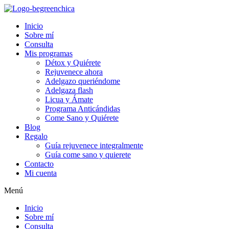
Inicio
Sobre mí
Consulta
Mis programas
Détox y Quiérete
Rejuvenece ahora
Adelgazo queriéndome
Adelgaza flash
Licua y Ámate
Programa Anticándidas
Come Sano y Quiérete
Blog
Regalo
Guía rejuvenece integralmente
Guía come sano y quierete
Contacto
Mi cuenta
Menú
Inicio
Sobre mí
Consulta