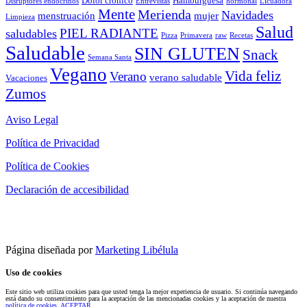
Dolor crónico
Hamburguesa
Disruptores endocrinos
Entrevistas
hormonal
Licuadora
Mente
Merienda
Navidades
menstruación
mujer
Limpieza
Salud
PIEL RADIANTE
saludables
Pizza
Primavera
raw
Recetas
Saludable
SIN GLUTEN
Snack
Semana Santa
Vegano
Vida feliz
Verano
verano saludable
Vacaciones
Zumos
Aviso Legal
Política de Privacidad
Política de Cookies
Declaración de accesibilidad
Página diseñada por
Marketing Libélula
Uso de cookies
Este sitio web utiliza cookies para que usted tenga la mejor experiencia de usuario. Si continúa navegando
está dando su consentimiento para la aceptación de las mencionadas cookies y la aceptación de nuestra
política de cookies
.
ACEPTAR