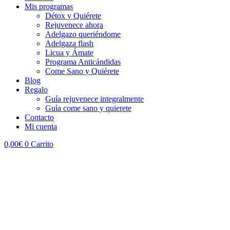
Mis programas
Détox y Quiérete
Rejuvenece ahora
Adelgazo queriéndome
Adelgaza flash
Licua y Ámate
Programa Anticándidas
Come Sano y Quiérete
Blog
Regalo
Guía rejuvenece integralmente
Guía come sano y quierete
Contacto
Mi cuenta
0,00
€
0
Carrito