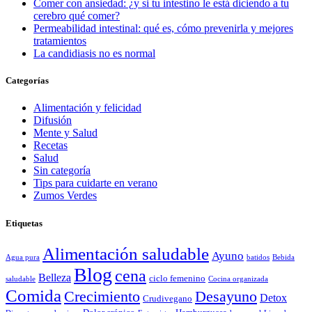
Comer con ansiedad: ¿y si tu intestino le está diciendo a tu
cerebro qué comer?
Permeabilidad intestinal: qué es, cómo prevenirla y mejores
tratamientos
La candidiasis no es normal
Categorías
Alimentación y felicidad
Difusión
Mente y Salud
Recetas
Salud
Sin categoría
Tips para cuidarte en verano
Zumos Verdes
Etiquetas
Alimentación saludable
Ayuno
Agua pura
batidos
Bebida
Blog
cena
Belleza
ciclo femenino
saludable
Cocina organizada
Comida
Crecimiento
Desayuno
Detox
Crudivegano