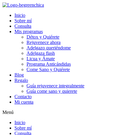
Inicio
Sobre mí
Consulta
Mis programas
Détox y Quiérete
Rejuvenece ahora
Adelgazo queriéndome
Adelgaza flash
Licua y Ámate
Programa Anticándidas
Come Sano y Quiérete
Blog
Regalo
Guía rejuvenece integralmente
Guía come sano y quierete
Contacto
Mi cuenta
Menú
Inicio
Sobre mí
Consulta