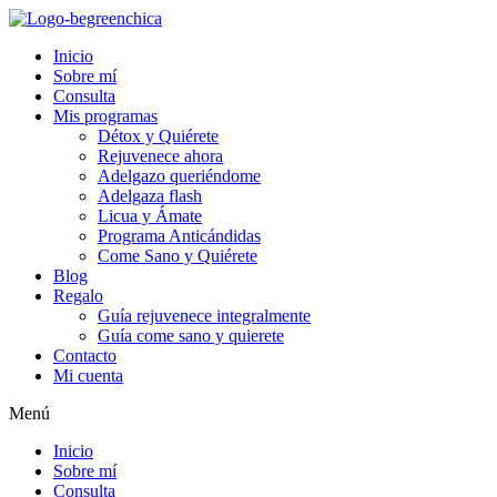
Inicio
Sobre mí
Consulta
Mis programas
Détox y Quiérete
Rejuvenece ahora
Adelgazo queriéndome
Adelgaza flash
Licua y Ámate
Programa Anticándidas
Come Sano y Quiérete
Blog
Regalo
Guía rejuvenece integralmente
Guía come sano y quierete
Contacto
Mi cuenta
Menú
Inicio
Sobre mí
Consulta